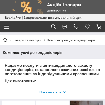
SvarkaPro | Зварювально-штампувальний цех
Товари та послуги
Комплектуючі до кондиціонерів
Комплектуючі до кондиціонерів
Надаємо послуги з антивандального захисту
кондиціонерів, встановленя захисних решіток та
виготовлення за індивідуальними кресленнями
Цех виготовити:
Захисні антивандальні решітки
Показати все
Підставки універсальні до кондиціонерів
Козирки до кондиціонерів