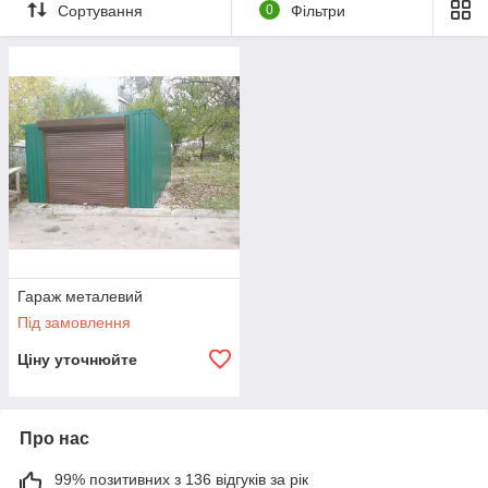
гараж на дві машини;
Сортування
0
Фільтри
гараж на три машини;
гараж під автосервіс;
гараж-склад;
гараж під сто.
Гараж металевий
Під замовлення
Ціну уточнюйте
Про нас
99% позитивних з 136 відгуків за рік