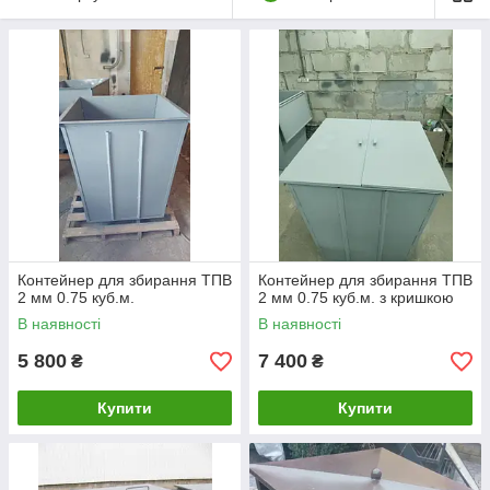
відходів об’ємом 15 — 40 кубів. (вес від
2250Кг) для перевезення важкого
будівельного сміття і металобрухту, для
твердих побутових відходів і великого-
габаритного сміття.
Пресс-контейнери - контейнери обладнані
спеціальним пресувальником.
Пристосуються в супермаркетах,
мережевих магазинах — Щоб зменшити
об’єм сміття — папки, упаковок, коробок.
Контейнери заглибленого типу - це новий
вид контейнерів для сміття, що дозволяє
значно зекономити площу для розміщення
Контейнер для збирання ТПВ
Контейнер для збирання ТПВ
контейнера, 2/3 контейнера заглиблені.
2 мм 0.75 куб.м.
2 мм 0.75 куб.м. з кришкою
Ззовні контейнер виглядає естетично і не
В наявності
В наявності
займає багато місця.
5 800
7 400
₴
₴
Купити
Купити