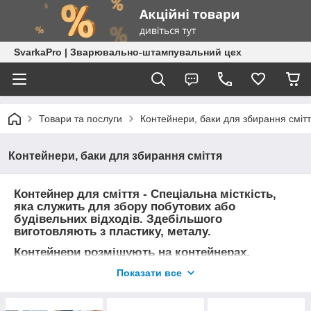
SvarkaPro | Зварювально-штампувальний цех
Товари та послуги
Контейнери, баки для збирання сміт
Контейнери, баки для збирання сміття
Контейнер для сміття - Спеціальна місткість,
яка служить для збору побутових або
будівельних відходів. Здебільшого
виготовляють з пластику, металу.
Контейнери розміщують на контейнерах.
Контейнери умовно можна розділити на
Показати все
декілька категорій:
Пластикові смітники — контейнери
об’єму 110 — 1200 літрів (внизу 9кг).