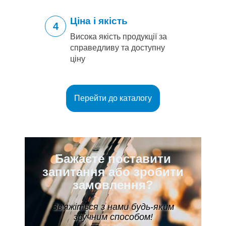
Ціна і якість
4
Висока якість продукції за
справедливу та доступну
ціну
Перейти до каталогу
Бажаєте поставити
запитання або зробити
замовлення?
Зв'яжіться з нами будь-яким
зручним способом!