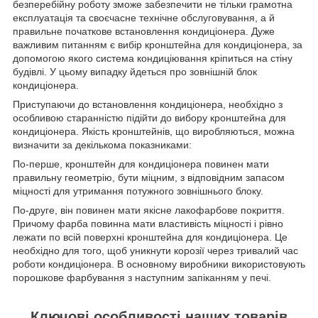
безперебійну роботу зможе забезпечити не тільки грамотна
експлуатація та своєчасне технічне обслуговування, а й
правильне початкове встановлення кондиціонера. Дуже
важливим питанням є вибір кронштейна для кондиціонера, за
допомогою якого система кондиціювання кріпиться на стіну
будівлі. У цьому випадку йдеться про зовнішній блок
кондиціонера.
Приступаючи до встановлення кондиціонера, необхідно з
особливою старанністю підійти до вибору кронштейна для
кондиціонера. Якість кронштейнів, що виробляються, можна
визначити за декількома показниками:
По-перше, кронштейн для кондиціонера повинен мати
правильну геометрію, бути міцним, з відповідним запасом
міцності для утримання потужного зовнішнього блоку.
По-друге, він повинен мати якісне лакофарбове покриття.
Причому фарба повинна мати властивість міцності і рівно
лежати по всій поверхні кронштейна для кондиціонера. Це
необхідно для того, щоб уникнути корозії через тривалий час
роботи кондиціонера. В основному виробники використовують
порошкове фарбування з наступним запіканням у печі.
Ключові особливості наших товарів