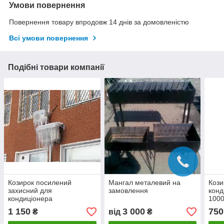
Умови повернення
Повернення товару впродовж 14 днів за домовленістю
Всі умови повернення
Подібні товари компанії
Козирок посилений
Мангал металевий на
Кози
захисний для
замовлення
конд
кондиціонера
1000
1000*500*0.8
1 150
3 000
750
₴
від
₴