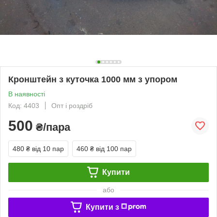
Кронштейн з куточка 1000 мм з упором
В наявності
Код: 4403
Опт і роздріб
500
₴/пара
480 ₴
від 10 пар
460 ₴
від 100 пар
Купити
або
Купити з