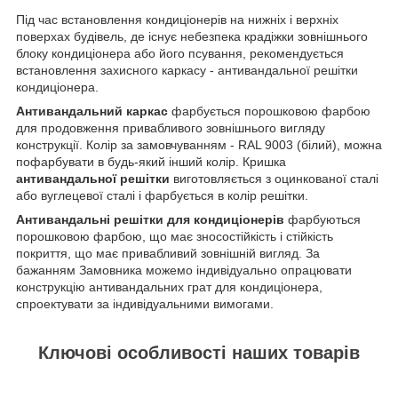
Під час встановлення кондиціонерів на нижніх і верхніх
поверхах будівель, де існує небезпека крадіжки зовнішнього
блоку кондиціонера або його псування, рекомендується
встановлення захисного каркасу - антивандальної решітки
кондиціонера.
Антивандальний каркас
фарбується порошковою фарбою
для продовження привабливого зовнішнього вигляду
конструкції. Колір за замовчуванням - RAL 9003 (білий), можна
пофарбувати в будь-який інший колір. Кришка
антивандальної решітки
виготовляється з оцинкованої сталі
або вуглецевої сталі і фарбується в колір решітки.
Антивандальні решітки для кондиціонерів
фарбуються
порошковою фарбою, що має зносостійкість і стійкість
покриття, що має привабливий зовнішній вигляд. За
бажанням Замовника можемо індивідуально опрацювати
конструкцію антивандальних грат для кондиціонера,
спроектувати за індивідуальними вимогами.
Ключові особливості наших товарів