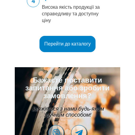
4
Висока якість продукції за
справедливу та доступну
ціну
Перейти до каталогу
Бажаєте поставити
запитання або зробити
замовлення?
Зв'яжіться з нами будь-яким
зручним способом!