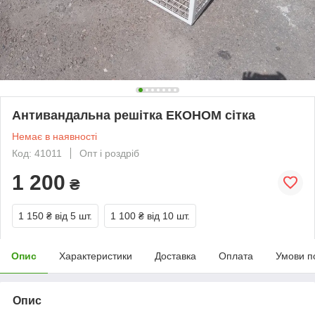
Антивандальна решітка ЕКОНОМ сітка
Немає в наявності
Код: 41011
Опт і роздріб
1 200
₴
1 150 ₴
від 5 шт.
1 100 ₴
від 10 шт.
Опис
Характеристики
Доставка
Оплата
Умови п
Опис