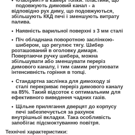
«Лабіринт» в камері топки: пластини, що
подовжують димовий канал - а
відповідно рух диму, що подовжуються,
збільшують ККД печі і зменшують витрату
палива.
Наявність варильної поверхні з 3 мм сталі
Піч обладнана поворотною заслінкою-
шибером, що регулює тягу. Шибер
розташований в оголовку димаря.
Повертаючи ручку шибера, можна
збільшувати або зменшувати переріз
димового каналу, і тим самим регулювати
інтенсивність горіння в топці.
Стандартна заслінка для димоходу зі
сталі перекриває переріз димового каналу
на 85%. Такий відсоток є оптимальним для
ефективного виведення чадних газів.
Щільне прилягання дверцят до корпусу
печі забезпечується за рахунок
внутрішньої вкладки. Така особливість
запобігає підсмоктуванню повітря.
Технічні характеристики: