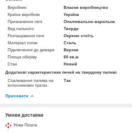
Виробник
Власне виробництво
Країна виробник
Україна
Призначення печі
Опалювально-варильна
Вид пального
Тверде
Розташування печі
Окремо стоїть
Матеріал топки
Сталь
Підключення до димаря
Верхнє
Площа обігріву
60 кв.м
Стан
Новий
Додаткові характеристики печей на твердому паливі
Спалювання палива на
Так
колосникових гратах
Приховати
Умови доставки
Нова Пошта