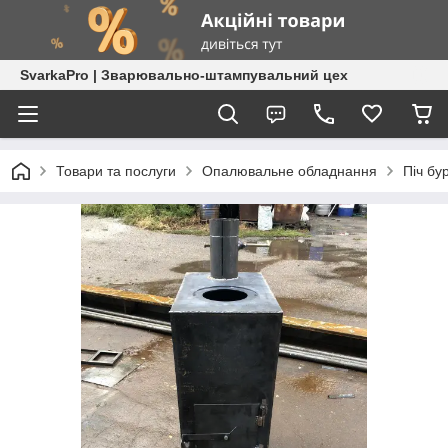
SvarkaPro | Зварювально-штампувальний цех
Товари та послуги
Опалювальне обладнання
Піч бу