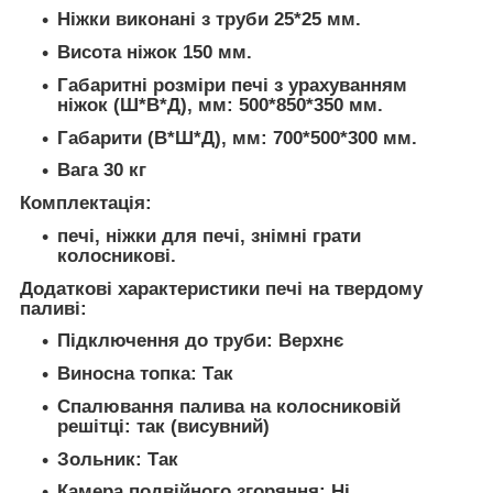
Ніжки виконані з труби 25*25 мм.
Висота ніжок 150 мм.
Габаритні розміри печі з урахуванням
ніжок (Ш*В*Д), мм: 500*850*350 мм.
Габарити (В*Ш*Д), мм: 700*500*300 мм.
Вага 30 кг
Комплектація:
печі, ніжки для печі, знімні грати
колосникові.
Додаткові характеристики печі на твердому
паливі:
Підключення до труби:
Верхнє
Виносна топка:
Так
Спалювання палива на колосниковій
решітці:
так (висувний)
Зольник:
Так
Камера подвійного згоряння:
Ні