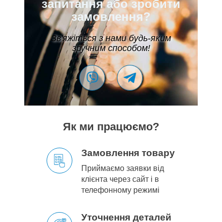
запитання або зробити
замовлення?
Зв'яжіться з нами будь-яким
зручним способом!
Як ми працюємо?
Замовлення товару
Приймаємо заявки від
клієнта через сайт і в
телефонному режимі
Уточнення деталей