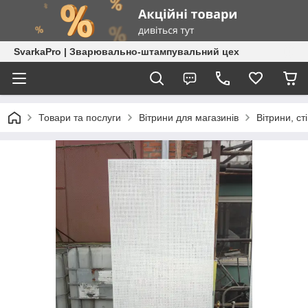
SvarkaPro | Зварювально-штампувальний цех
Товари та послуги
Вітрини для магазинів
Вітрини, ст