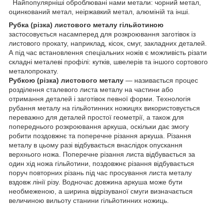
Найпопулярніші оброблювані нами метали: чорний метал,
оцинкований метал, неіржавкий метал, алюміній та інші.
Рубка (різка) листового металу гільйотиною
застосовується насамперед для розкроювання заготівок із
листового прокату, наприклад, кісок, смуг, закладних деталей.
А під час встановлення спеціальних ножів є можливість різати
складні металеві профілі: кутків, швелерів та іншого сортового
металопрокату.
Рубкою (різка) листового металу
— називається процес
розділення сталевого листа металу на частини або
отримання деталей і заготівок певної форми. Технологія
рубання металу на гільйотинних ножицях використовується
переважно для деталей простої геометрії, а також для
попереднього розкроювання аркуша, оскільки дає змогу
робити поздовжнє та поперечне різання аркуша. Різання
металу в цьому разі відбувається внаслідок опускання
верхнього ножа. Поперечне різання листа відбувається за
один хід ножа гільйотини, поздовжнє різання відбувається
поруч повторних різань під час просування листа металу
вздовж лінії різу. Водночас довжина аркуша може бути
необмеженою, а ширина відрізуваної смуги визначається
величиною вильоту станини гільйотинних ножиць.