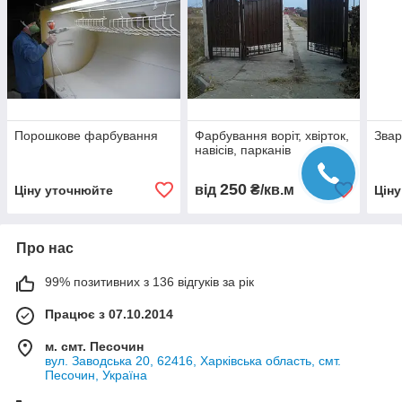
Порошкове фарбування
Фарбування воріт, хвірток,
Звар
навісів, парканів
250
від
₴/кв.м
Ціну уточнюйте
Цін
Про нас
99% позитивних з 136 відгуків за рік
Працює з 07.10.2014
м. смт. Песочин
вул. Заводська 20, 62416, Харківська область, смт.
Песочин, Україна