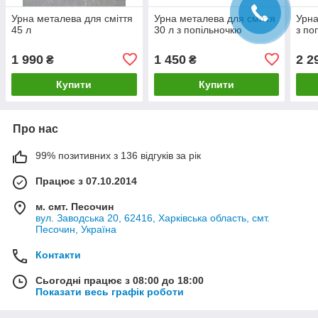
Урна металева для сміття
Урна металева для сміття
Урна
45 л
30 л з попільночкю
з по
1 990
1 450
2 2
₴
₴
Купити
Купити
Про нас
99% позитивних з 136 відгуків за рік
Працює з 07.10.2014
м. смт. Песочин
вул. Заводська 20, 62416, Харківська область, смт.
Песочин, Україна
Контакти
Сьогодні працює з 08:00 до 18:00
Показати весь графік роботи