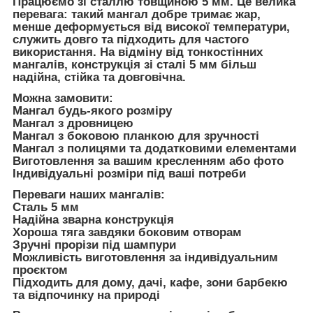
Працюємо зі сталлю товщиною
5 мм
. Це велика
перевага: такий мангал добре тримає жар,
менше деформується від високої температури,
служить довго та підходить для частого
використання. На відміну від тонкостінних
мангалів, конструкція зі сталі 5 мм більш
надійна, стійка та довговічна.
Можна замовити:
Мангал будь-якого розміру
Мангал з дровницею
Мангал з боковою планкою для зручності
Мангал з полицями та додатковими елементами
Виготовлення за вашим кресленням або фото
Індивідуальні розміри під ваші потреби
Переваги наших мангалів:
Сталь
5 мм
Надійна зварна конструкція
Хороша тяга завдяки боковим отворам
Зручні прорізи під шампури
Можливість виготовлення за індивідуальним
проєктом
Підходить для дому, дачі, кафе, зони барбекю
та відпочинку на природі