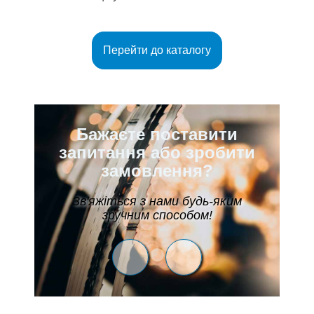
Перейти до каталогу
Бажаєте поставити
запитання або зробити
замовлення?
Зв'яжіться з нами будь-яким
зручним способом!