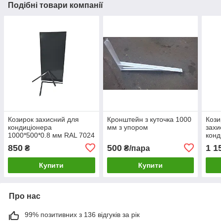
Подібні товари компанії
Козирок захисний для
Кронштейн з куточка 1000
Кози
кондиціонера
мм з упором
захи
1000*500*0.8 мм RAL 7024
конд
(графіт)
1000
850
500
1 1
₴
₴/пара
Купити
Купити
Про нас
99% позитивних з 136 відгуків за рік